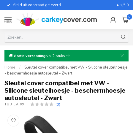
Altijd uit voorraad geleverd
Voor bij
4.3
/5.0
0
MENU
🚚
Gratis verzending
v.a. 2 stuks 💨
Home
/
Sleutel cover compatibel met VW - Silicone sleutelhoesje
- beschermhoesje autosleutel - Zwart
Sleutel cover compatibel met VW -
Silicone sleutelhoesje - beschermhoesje
autosleutel - Zwart
(0)
TBU CAR®