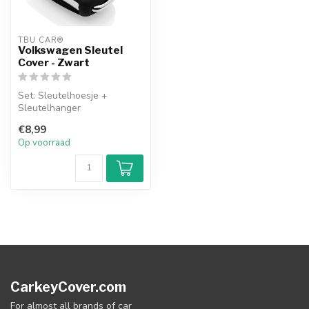
TBU CAR®
Volkswagen Sleutel
Cover - Zwart
Set: Sleutelhoesje +
Sleutelhanger
€8,99
Op voorraad
CarkeyCover.com
For almost all brands of car