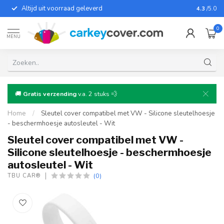
Altijd uit voorraad geleverd
Voor bij
4.3
/5.0
0
MENU
🚚
Gratis verzending
v.a. 2 stuks 💨
Home
/
Sleutel cover compatibel met VW - Silicone sleutelhoesje
- beschermhoesje autosleutel - Wit
Sleutel cover compatibel met VW -
Silicone sleutelhoesje - beschermhoesje
autosleutel - Wit
(0)
TBU CAR®