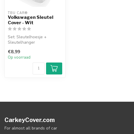
TBU CAR®
Volkswagen Sleutel
Cover - Wit
Set: Sleutelhoesje +
Sleutelhanger
€8,99
Op voorraad
CarkeyCover.com
For almost all brands of car