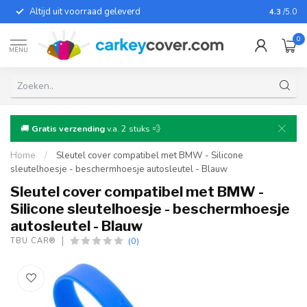
Altijd uit voorraad geleverd
Voor bij
4.3
/5.0
0
MENU
🚚
Gratis verzending
v.a. 2 stuks 💨
Home
/
Sleutel cover compatibel met BMW - Silicone
sleutelhoesje - beschermhoesje autosleutel - Blauw
Sleutel cover compatibel met BMW -
Silicone sleutelhoesje - beschermhoesje
autosleutel - Blauw
(0)
TBU CAR®