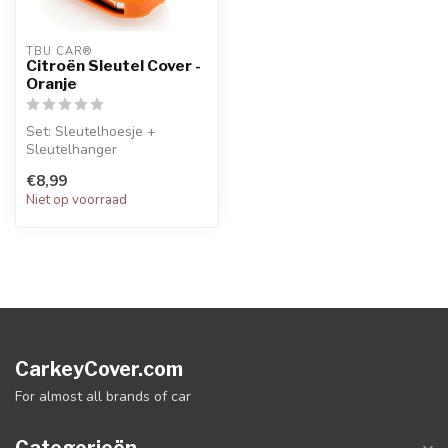
TBU CAR®
Citroën Sleutel Cover -
Oranje
Set: Sleutelhoesje +
Sleutelhanger
€8,99
Niet op voorraad
CarkeyCover.com
For almost all brands of car