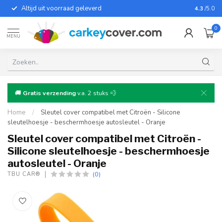
Altijd uit voorraad geleverd
Voor bij
4.3
/5.0
0
MENU
🚚
Gratis verzending
v.a. 2 stuks 💨
Home
/
Sleutel cover compatibel met Citroën - Silicone
sleutelhoesje - beschermhoesje autosleutel - Oranje
Sleutel cover compatibel met Citroën -
Silicone sleutelhoesje - beschermhoesje
autosleutel - Oranje
(0)
TBU CAR®