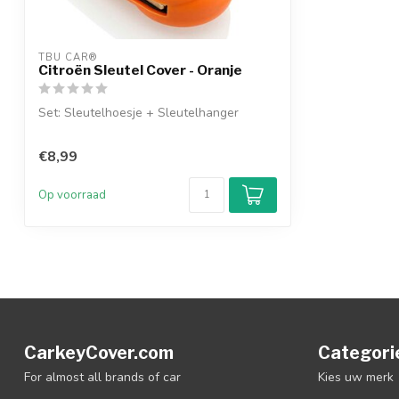
TBU CAR®
Citroën Sleutel Cover - Oranje
Set: Sleutelhoesje + Sleutelhanger
€8,99
Op voorraad
CarkeyCover.com
Categori
For almost all brands of car
Kies uw merk