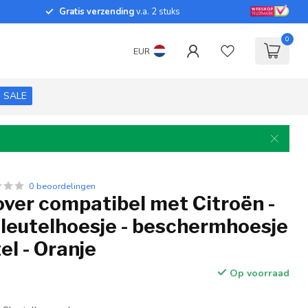
Gratis verzending
v.a. 2 stuks
0
EUR
SALE
0 beoordelingen
over compatibel met Citroën -
sleutelhoesje - beschermhoesje
el - Oranje
Op voorraad