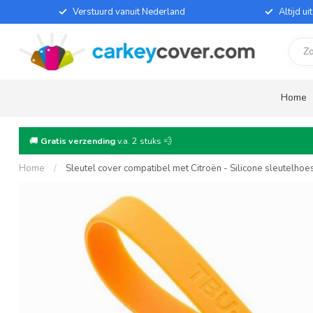
Verstuurd vanuit Nederland
Altijd u
Home
🚚
Gratis verzending
v.a. 2 stuks 💨
Home
/
Sleutel cover compatibel met Citroën - Silicone sleutelhoe