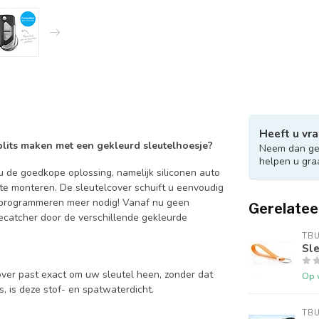
Heeft u vra
 blits maken met een gekleurd sleutelhoesje?
Neem dan ger
helpen u gra
 de goedkope oplossing, namelijk siliconen auto
 te monteren. De sleutelcover schuift u eenvoudig
en programmeren meer nodig! Vanaf nu geen
Gerelatee
catcher door de verschillende gekleurde
TB
Sle
over past exact om uw sleutel heen, zonder dat
Op 
is, is deze stof- en spatwaterdicht.
TB