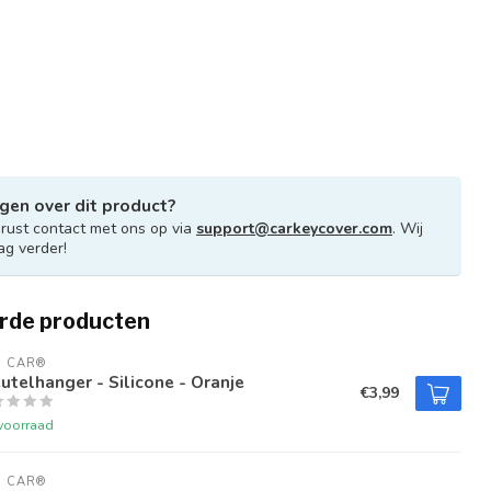
gen over dit product?
ust contact met ons op via
support@carkeycover.com
. Wij
ag verder!
rde producten
U CAR®
utelhanger - Silicone - Oranje
€3,99
voorraad
U CAR®