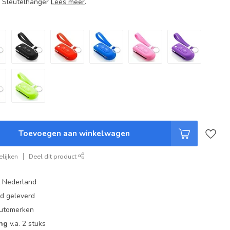
+ Sleutelhanger
Lees meer
.
Toevoegen aan winkelwagen
lijken
Deel dit product
t Nederland
ad geleverd
 automerken
ing
v.a. 2 stuks