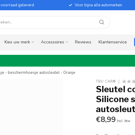
it voorraad geleverd
Voor bijna alle automerken
Kies uw merk
Accessoires
Reviews
Klantenservice
sje - beschermhoesje autosleutel - Oranje
TBU CAR®
Sleutel c
Silicone 
autosleut
€8,99
Incl. btw