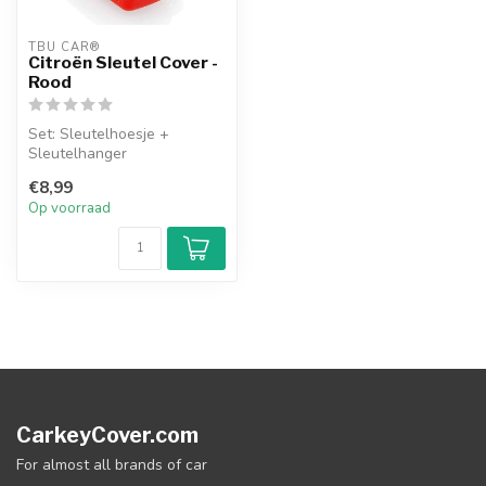
TBU CAR®
Citroën Sleutel Cover -
Rood
Set: Sleutelhoesje +
Sleutelhanger
€8,99
Op voorraad
CarkeyCover.com
For almost all brands of car