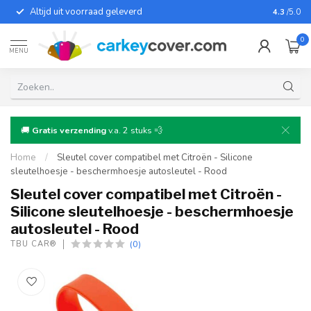
Altijd uit voorraad geleverd
Voor bij
4.3
/5.0
0
MENU
🚚
Gratis verzending
v.a. 2 stuks 💨
Home
/
Sleutel cover compatibel met Citroën - Silicone
sleutelhoesje - beschermhoesje autosleutel - Rood
Sleutel cover compatibel met Citroën -
Silicone sleutelhoesje - beschermhoesje
autosleutel - Rood
(0)
TBU CAR®