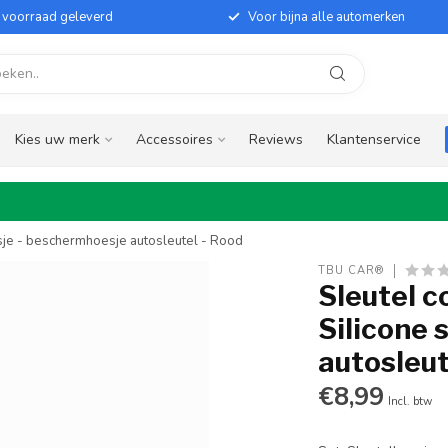
it voorraad geleverd
Voor bijna alle automerken
Kies uw merk
Accessoires
Reviews
Klantenservice
esje - beschermhoesje autosleutel - Rood
TBU CAR®
Sleutel c
Silicone 
autosleut
€8,99
Incl. btw