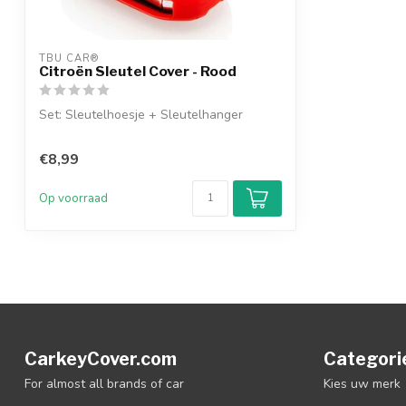
TBU CAR®
Citroën Sleutel Cover - Rood
Set: Sleutelhoesje + Sleutelhanger
€8,99
Op voorraad
CarkeyCover.com
Categori
For almost all brands of car
Kies uw merk