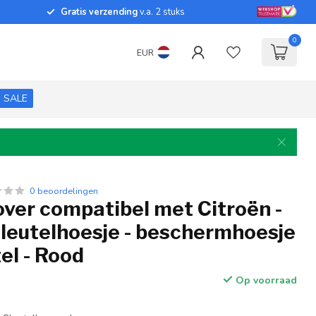
Gratis verzending
v.a. 2 stuks
0
EUR
SALE
0 beoordelingen
over compatibel met Citroën -
sleutelhoesje - beschermhoesje
el - Rood
Op voorraad