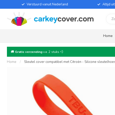
Verstuurd vanuit Nederland
Altijd u
Home
🚚
Gratis verzending
v.a. 2 stuks 💨
Home
/
Sleutel cover compatibel met Citroën - Silicone sleutelho