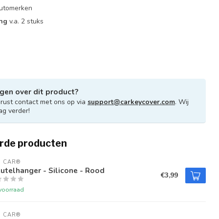
 automerken
ing
v.a. 2 stuks
gen over dit product?
ust contact met ons op via
support@carkeycover.com
. Wij
ag verder!
rde producten
U CAR®
utelhanger - Silicone - Rood
€3,99
voorraad
U CAR®