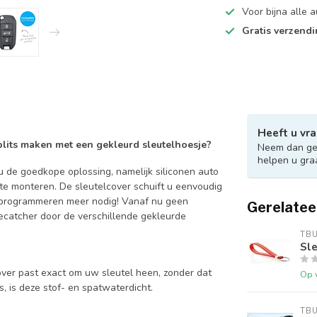
Voor bijna alle
Gratis verzend
Heeft u vra
 blits maken met een gekleurd sleutelhoesje?
Neem dan ger
helpen u gra
 de goedkope oplossing, namelijk siliconen auto
 te monteren. De sleutelcover schuift u eenvoudig
en programmeren meer nodig! Vanaf nu geen
Gerelatee
catcher door de verschillende gekleurde
TB
Sle
over past exact om uw sleutel heen, zonder dat
Op 
is, is deze stof- en spatwaterdicht.
TB