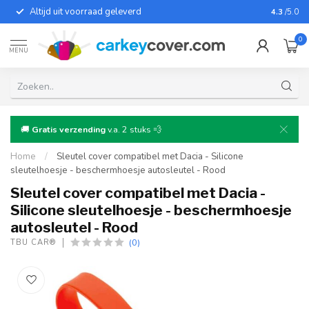
Altijd uit voorraad geleverd
Voor bij
4.3
/5.0
0
MENU
🚚
Gratis verzending
v.a. 2 stuks 💨
Home
/
Sleutel cover compatibel met Dacia - Silicone
sleutelhoesje - beschermhoesje autosleutel - Rood
Sleutel cover compatibel met Dacia -
Silicone sleutelhoesje - beschermhoesje
autosleutel - Rood
(0)
TBU CAR®