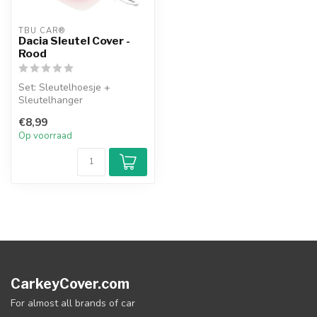
TBU CAR®
Dacia Sleutel Cover -
Rood
Set: Sleutelhoesje +
Sleutelhanger
€8,99
Op voorraad
CarkeyCover.com
For almost all brands of car