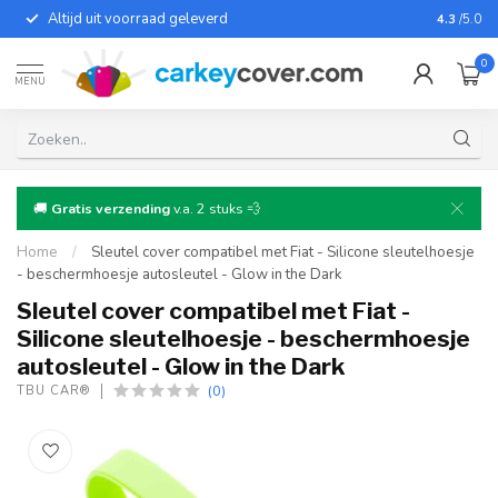
Altijd uit voorraad geleverd
Voor bij
4.3
/5.0
0
MENU
🚚
Gratis verzending
v.a. 2 stuks 💨
Home
/
Sleutel cover compatibel met Fiat - Silicone sleutelhoesje
- beschermhoesje autosleutel - Glow in the Dark
Sleutel cover compatibel met Fiat -
Silicone sleutelhoesje - beschermhoesje
autosleutel - Glow in the Dark
(0)
TBU CAR®