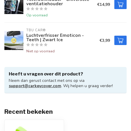
ventilatiehouder
€14,99
Op voorraad
TBU CAR®
Luchtverfrisser Emoticon -
Teeth | Zwart Ice
€3,99
Niet op voorraad
Heeft u vragen over dit product?
Neem dan gerust contact met ons op via
support@carkeycover.com
. Wij helpen u graag verder!
Recent bekeken