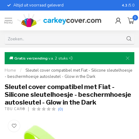
Altijd uit voorraad geleverd
Voor bij
4.3
/5.0
0
MENU
🚚
Gratis verzending
v.a. 2 stuks 💨
Home
/
Sleutel cover compatibel met Fiat - Silicone sleutelhoesje
- beschermhoesje autosleutel - Glow in the Dark
Sleutel cover compatibel met Fiat -
Silicone sleutelhoesje - beschermhoesje
autosleutel - Glow in the Dark
(0)
TBU CAR®