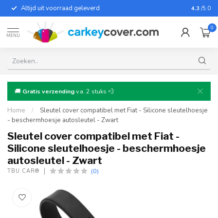
Altijd uit voorraad geleverd
Voor bij
4.3
/5.0
0
MENU
🚚
Gratis verzending
v.a. 2 stuks 💨
Home
/
Sleutel cover compatibel met Fiat - Silicone sleutelhoesje
- beschermhoesje autosleutel - Zwart
Sleutel cover compatibel met Fiat -
Silicone sleutelhoesje - beschermhoesje
autosleutel - Zwart
(0)
TBU CAR®