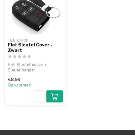
TBU CAR®
Fiat Sleutel Cover -
Zwart
Set: Sleutelhoesje +
Sleutelhanger
€8,99
Op voorraad