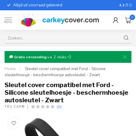
Altijd uit voorraad geleverd
Voor bij
4.3
/5.0
0
MENU
🚚
Gratis verzending
v.a. 2 stuks 💨
Home
/
Sleutel cover compatibel met Ford - Silicone
sleutelhoesje - beschermhoesje autosleutel - Zwart
Sleutel cover compatibel met Ford -
Silicone sleutelhoesje - beschermhoesje
autosleutel - Zwart
(0)
TBU CAR®