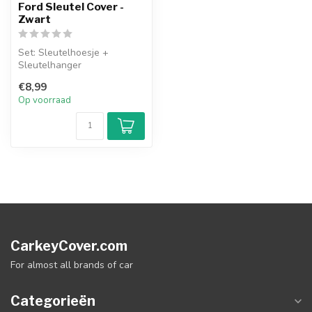
Ford Sleutel Cover -
Zwart
Set: Sleutelhoesje +
Sleutelhanger
€8,99
Op voorraad
CarkeyCover.com
For almost all brands of car
Categorieën