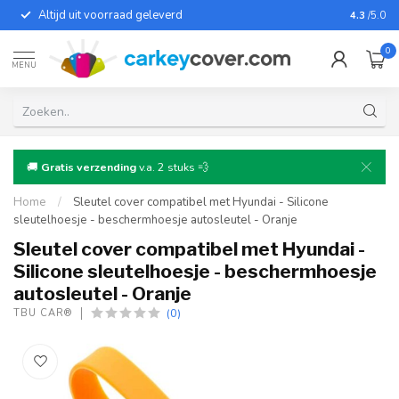
Altijd uit voorraad geleverd
Voor bij
4.3
/5.0
0
MENU
🚚
Gratis verzending
v.a. 2 stuks 💨
Home
/
Sleutel cover compatibel met Hyundai - Silicone
sleutelhoesje - beschermhoesje autosleutel - Oranje
Sleutel cover compatibel met Hyundai -
Silicone sleutelhoesje - beschermhoesje
autosleutel - Oranje
(0)
TBU CAR®