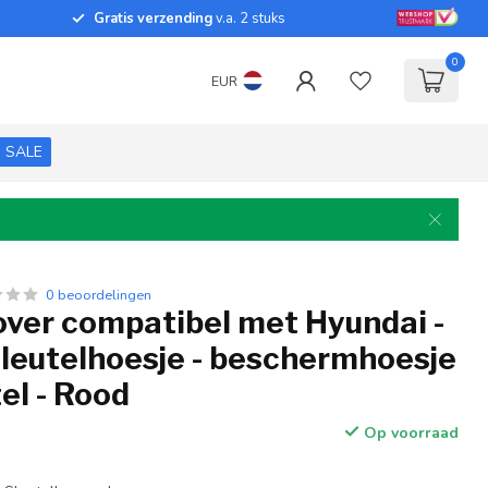
Gratis verzending
v.a. 2 stuks
0
EUR
SALE
0 beoordelingen
over compatibel met Hyundai -
sleutelhoesje - beschermhoesje
el - Rood
Op voorraad