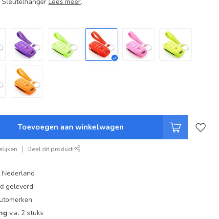
+ Sleutelhanger
Lees meer
.
Toevoegen aan winkelwagen
lijken
Deel dit product
t Nederland
ad geleverd
 automerken
ing
v.a. 2 stuks