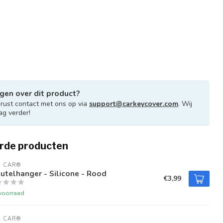
gen over dit product?
ust contact met ons op via
support@carkeycover.com
. Wij
ag verder!
rde producten
U CAR®
utelhanger - Silicone - Rood
€3,99
voorraad
U CAR®