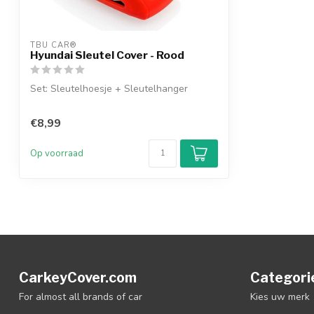
TBU CAR®
Hyundai Sleutel Cover - Rood
Set: Sleutelhoesje + Sleutelhanger
€8,99
Op voorraad
CarkeyCover.com
Categori
For almost all brands of car
Kies uw merk