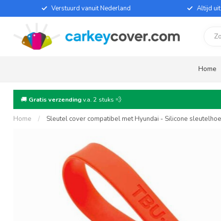
Verstuurd vanuit Nederland
Altijd u
Home
🚚
Gratis verzending
v.a. 2 stuks 💨
Home
/
Sleutel cover compatibel met Hyundai - Silicone sleutelho