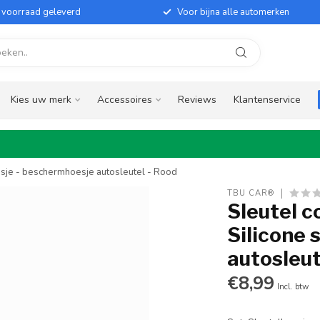
it voorraad geleverd
Voor bijna alle automerken
Kies uw merk
Accessoires
Reviews
Klantenservice
esje - beschermhoesje autosleutel - Rood
TBU CAR®
Sleutel c
Silicone 
autosleut
€8,99
Incl. btw