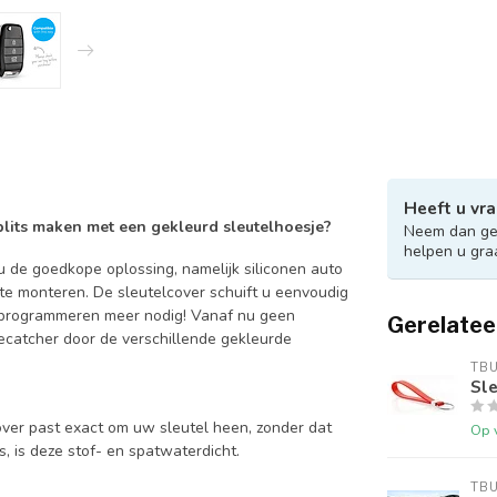
Heeft u vra
 blits maken met een gekleurd sleutelhoesje?
Neem dan ger
helpen u gra
 de goedkope oplossing, namelijk siliconen auto
 te monteren. De sleutelcover schuift u eenvoudig
en programmeren meer nodig! Vanaf nu geen
Gerelatee
catcher door de verschillende gekleurde
TB
Sle
over past exact om uw sleutel heen, zonder dat
Op 
is, is deze stof- en spatwaterdicht.
TB