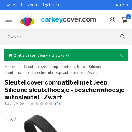
Altijd uit voorraad geleverd
Voor bij
4.3
/5.0
0
MENU
🚚
Gratis verzending
v.a. 2 stuks 💨
Home
/
Sleutel cover compatibel met Jeep - Silicone
sleutelhoesje - beschermhoesje autosleutel - Zwart
Sleutel cover compatibel met Jeep -
Silicone sleutelhoesje - beschermhoesje
autosleutel - Zwart
(0)
TBU CAR®