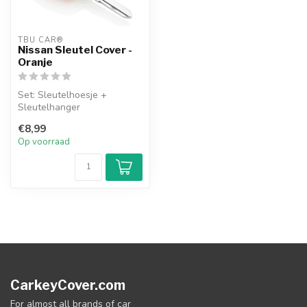
TBU CAR®
Nissan Sleutel Cover -
Oranje
Set: Sleutelhoesje +
Sleutelhanger
€8,99
Op voorraad
CarkeyCover.com
For almost all brands of car