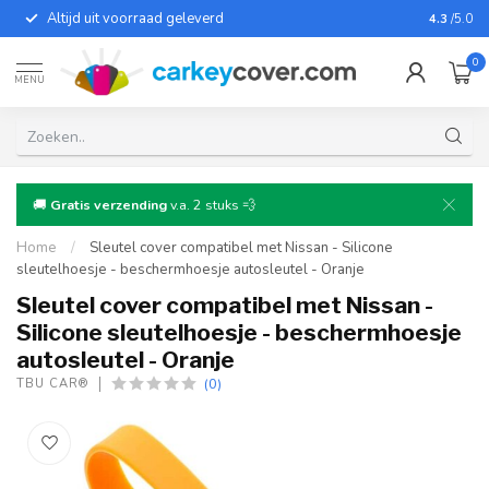
Altijd uit voorraad geleverd
Voor bij
4.3
/5.0
0
MENU
🚚
Gratis verzending
v.a. 2 stuks 💨
Home
/
Sleutel cover compatibel met Nissan - Silicone
sleutelhoesje - beschermhoesje autosleutel - Oranje
Sleutel cover compatibel met Nissan -
Silicone sleutelhoesje - beschermhoesje
autosleutel - Oranje
(0)
TBU CAR®