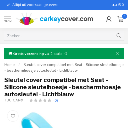
Altijd uit voorraad geleverd
Voor bij
4.3
/5.0
0
MENU
🚚
Gratis verzending
v.a. 2 stuks 💨
Home
/
Sleutel cover compatibel met Seat - Silicone sleutelhoesje
- beschermhoesje autosleutel - Lichtblauw
Sleutel cover compatibel met Seat -
Silicone sleutelhoesje - beschermhoesje
autosleutel - Lichtblauw
(0)
TBU CAR®