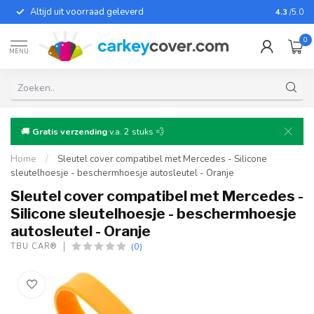
Altijd uit voorraad geleverd
Voor bij
4.3
/5.0
0
MENU
🚚
Gratis verzending
v.a. 2 stuks 💨
Home
/
Sleutel cover compatibel met Mercedes - Silicone
sleutelhoesje - beschermhoesje autosleutel - Oranje
Sleutel cover compatibel met Mercedes -
Silicone sleutelhoesje - beschermhoesje
autosleutel - Oranje
(0)
TBU CAR®