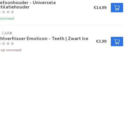
efoonhouder - Universele
tilatiehouder
€14,99
voorraad
U CAR®
htverfrisser Emoticon - Teeth | Zwart Ice
€3,99
t op voorraad