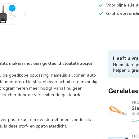
Voor bijna alle
Gratis verzend
Heeft u vra
 blits maken met een gekleurd sleutelhoesje?
Neem dan ger
helpen u gra
 de goedkope oplossing, namelijk siliconen auto
 te monteren. De sleutelcover schuift u eenvoudig
en programmeren meer nodig! Vanaf nu geen
Gerelatee
catcher door de verschillende gekleurde
TB
Sle
over past exact om uw sleutel heen, zonder dat
Op 
is, is deze stof- en spatwaterdicht.
TB