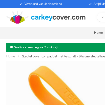
Verstuurd vanuit Nederland
Altijd u
Home
🚚
Gratis verzending
v.a. 2 stuks 💨
Home
/
Sleutel cover compatibel met Vauxhall - Silicone sleutelh