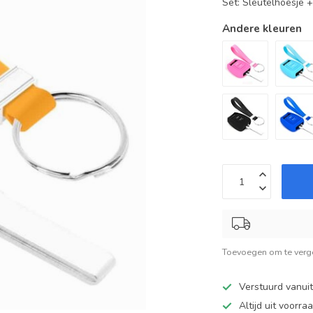
Set: Sleutelhoesje 
Andere kleuren
Toevoegen om te verge
Verstuurd vanui
Altijd uit voorra