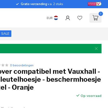
Gratis verzending
v.a. 2 stuks
0
EUR
SALE
0 beoordelingen
over compatibel met Vauxhall -
sleutelhoesje - beschermhoesje
el - Oranje
Op voorraad