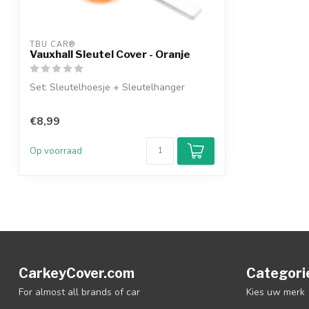
TBU CAR®
Vauxhall Sleutel Cover - Oranje
Set: Sleutelhoesje + Sleutelhanger
€8,99
Op voorraad
CarkeyCover.com
Categori
For almost all brands of car
Kies uw merk