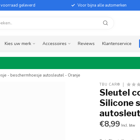
it voorraad geleverd
Voor bijna alle automerken
Kies uw merk
Accessoires
Reviews
Klantenservice
oesje - beschermhoesje autosleutel - Oranje
TBU CAR®
Sleutel c
Silicone 
autosleut
€8,99
Incl. btw