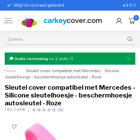
Altijd uit voorraad geleverd
Voor bij
4.3
/5.0
0
MENU
🚚
Gratis verzending
v.a. 2 stuks 💨
Home
/
Sleutel cover compatibel met Mercedes - Silicone
sleutelhoesje - beschermhoesje autosleutel - Roze
Sleutel cover compatibel met Mercedes -
Silicone sleutelhoesje - beschermhoesje
autosleutel - Roze
(0)
TBU CAR®