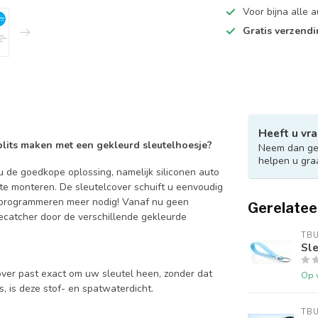
Voor bijna alle
Gratis verzend
Heeft u vra
 blits maken met een gekleurd sleutelhoesje?
Neem dan ger
helpen u gra
 de goedkope oplossing, namelijk siliconen auto
 te monteren. De sleutelcover schuift u eenvoudig
en programmeren meer nodig! Vanaf nu geen
Gerelatee
catcher door de verschillende gekleurde
TB
Sle
over past exact om uw sleutel heen, zonder dat
Op 
is, is deze stof- en spatwaterdicht.
TB