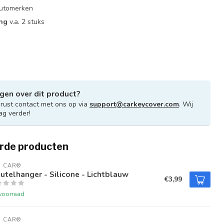
 automerken
ing
v.a. 2 stuks
gen over dit product?
ust contact met ons op via
support@carkeycover.com
. Wij
ag verder!
rde producten
U CAR®
utelhanger - Silicone - Lichtblauw
€3,99
voorraad
U CAR®