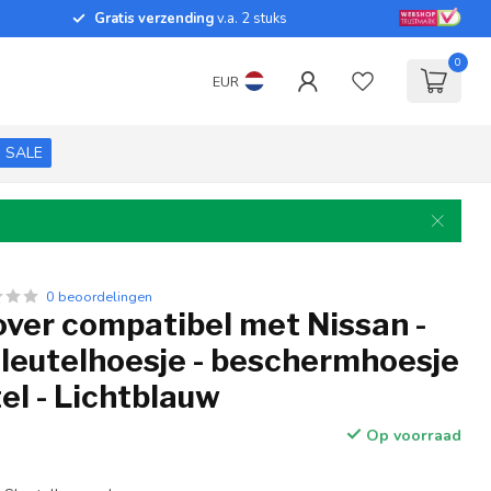
Gratis verzending
v.a. 2 stuks
0
EUR
SALE
0 beoordelingen
over compatibel met Nissan -
sleutelhoesje - beschermhoesje
el - Lichtblauw
Op voorraad