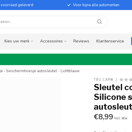
it voorraad geleverd
Voor bijna alle automerken
Kies uw merk
Accessoires
Reviews
Klantenservice
sje - beschermhoesje autosleutel - Lichtblauw
TBU CAR®
Sleutel c
Silicone 
autosleut
€8,99
Incl. btw