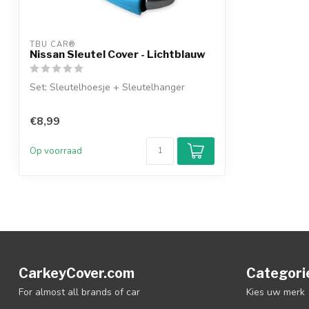
TBU CAR®
Nissan Sleutel Cover - Lichtblauw
Set: Sleutelhoesje + Sleutelhanger
€8,99
Op voorraad
CarkeyCover.com
Categori
For almost all brands of car
Kies uw merk