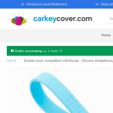
Verstuurd vanuit Nederland
Altijd u
Home
🚚
Gratis verzending
v.a. 2 stuks 💨
Home
/
Sleutel cover compatibel met Nissan - Silicone sleutelhoe