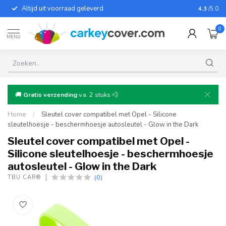
Altijd uit voorraad geleverd
Voor bij
4.3
/5.0
0
MENU
🚚
Gratis verzending
v.a. 2 stuks 💨
Home
/
Sleutel cover compatibel met Opel - Silicone
sleutelhoesje - beschermhoesje autosleutel - Glow in the Dark
Sleutel cover compatibel met Opel -
Silicone sleutelhoesje - beschermhoesje
autosleutel - Glow in the Dark
(0)
TBU CAR®