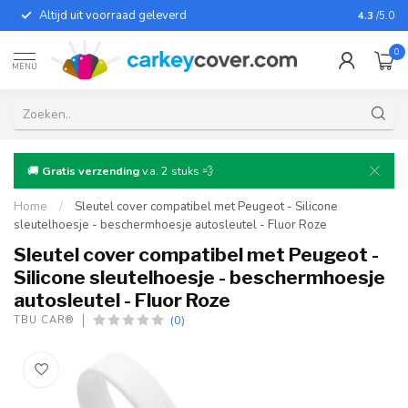
Altijd uit voorraad geleverd
Voor bij
4.3
/5.0
0
MENU
🚚
Gratis verzending
v.a. 2 stuks 💨
Home
/
Sleutel cover compatibel met Peugeot - Silicone
sleutelhoesje - beschermhoesje autosleutel - Fluor Roze
Sleutel cover compatibel met Peugeot -
Silicone sleutelhoesje - beschermhoesje
autosleutel - Fluor Roze
(0)
TBU CAR®