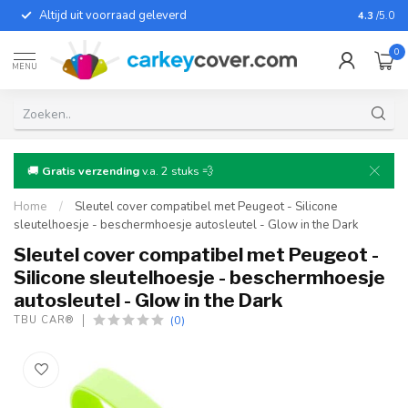
Altijd uit voorraad geleverd
Voor bij
4.3
/5.0
0
MENU
🚚
Gratis verzending
v.a. 2 stuks 💨
Home
/
Sleutel cover compatibel met Peugeot - Silicone
sleutelhoesje - beschermhoesje autosleutel - Glow in the Dark
Sleutel cover compatibel met Peugeot -
Silicone sleutelhoesje - beschermhoesje
autosleutel - Glow in the Dark
(0)
TBU CAR®