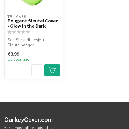
TBU CAR®
Peugeot Sleutel Cover
- Glow in the Dark
Set: Sleutelhoesje +
Sleutelhanger
€8,99
Op voorraad
CarkeyCover.com
For almost all brands of car