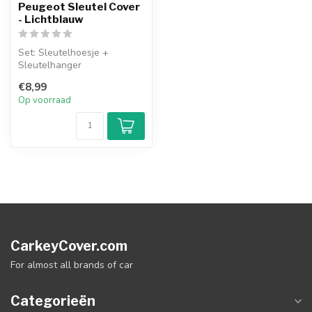
Peugeot Sleutel Cover
- Lichtblauw
Set: Sleutelhoesje +
Sleutelhanger
€8,99
Op voorraad
CarkeyCover.com
For almost all brands of car
Categorieën