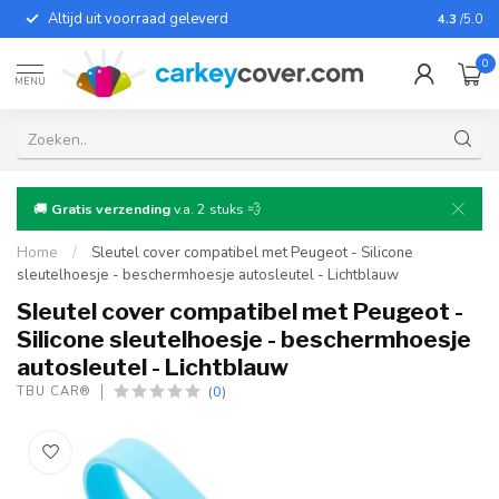
Altijd uit voorraad geleverd
Voor bij
4.3
/5.0
0
MENU
🚚
Gratis verzending
v.a. 2 stuks 💨
Home
/
Sleutel cover compatibel met Peugeot - Silicone
sleutelhoesje - beschermhoesje autosleutel - Lichtblauw
Sleutel cover compatibel met Peugeot -
Silicone sleutelhoesje - beschermhoesje
autosleutel - Lichtblauw
(0)
TBU CAR®