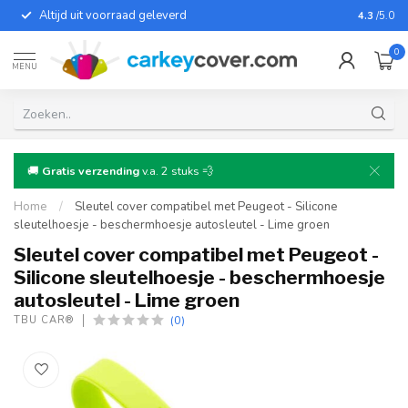
Altijd uit voorraad geleverd
Voor bij
4.3
/5.0
0
MENU
🚚
Gratis verzending
v.a. 2 stuks 💨
Home
/
Sleutel cover compatibel met Peugeot - Silicone
sleutelhoesje - beschermhoesje autosleutel - Lime groen
Sleutel cover compatibel met Peugeot -
Silicone sleutelhoesje - beschermhoesje
autosleutel - Lime groen
(0)
TBU CAR®