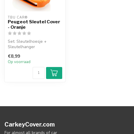
TBU CAR®
Peugeot Sleutel Cover
- Oranje
Set: Sleutelhoesje +
Sleutelhanger
€8,99
Op voorraad
CarkeyCover.com
For almost all brands of car