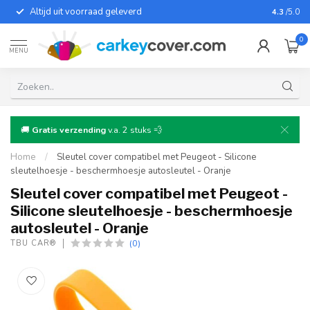
Altijd uit voorraad geleverd
Voor bij
4.3
/5.0
0
MENU
🚚
Gratis verzending
v.a. 2 stuks 💨
Home
/
Sleutel cover compatibel met Peugeot - Silicone
sleutelhoesje - beschermhoesje autosleutel - Oranje
Sleutel cover compatibel met Peugeot -
Silicone sleutelhoesje - beschermhoesje
autosleutel - Oranje
(0)
TBU CAR®