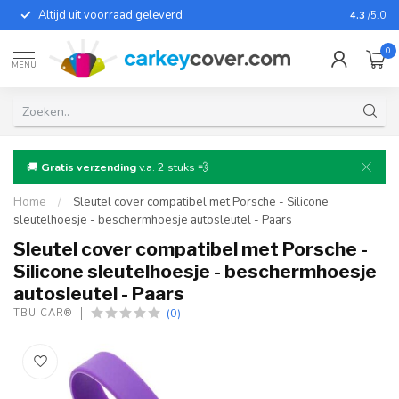
Altijd uit voorraad geleverd
Voor bij
4.3
/5.0
0
MENU
🚚
Gratis verzending
v.a. 2 stuks 💨
Home
/
Sleutel cover compatibel met Porsche - Silicone
sleutelhoesje - beschermhoesje autosleutel - Paars
Sleutel cover compatibel met Porsche -
Silicone sleutelhoesje - beschermhoesje
autosleutel - Paars
(0)
TBU CAR®