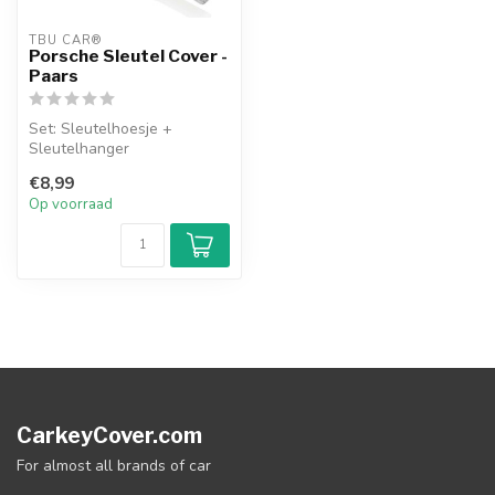
TBU CAR®
Porsche Sleutel Cover -
Paars
Set: Sleutelhoesje +
Sleutelhanger
€8,99
Op voorraad
CarkeyCover.com
For almost all brands of car