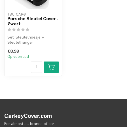
TBU CAR®
Porsche Sleutel Cover -
Zwart
Set: Sleutelhoesje +
Sleutelhanger
€8,99
Op voorraad
CarkeyCover.com
For almost all brands of car