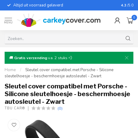
Altijd uit voorraad geleverd
Voor bij
4.3
/5.0
0
MENU
🚚
Gratis verzending
v.a. 2 stuks 💨
Home
/
Sleutel cover compatibel met Porsche - Silicone
sleutelhoesje - beschermhoesje autosleutel - Zwart
Sleutel cover compatibel met Porsche -
Silicone sleutelhoesje - beschermhoesje
autosleutel - Zwart
(0)
TBU CAR®