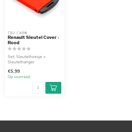
TBU CAR®
Renault Sleutel Cover -
Rood
Set: Sleutelhoesje +
Sleutelhanger
€5,99
Op voorraad