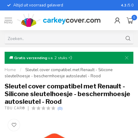
Altijd uit voorraad geleverd
Voor bij
4.3
/5.0
0
MENU
🚚
Gratis verzending
v.a. 2 stuks 💨
Home
/
Sleutel cover compatibel met Renault - Silicone
sleutelhoesje - beschermhoesje autosleutel - Rood
Sleutel cover compatibel met Renault -
Silicone sleutelhoesje - beschermhoesje
autosleutel - Rood
(0)
TBU CAR®