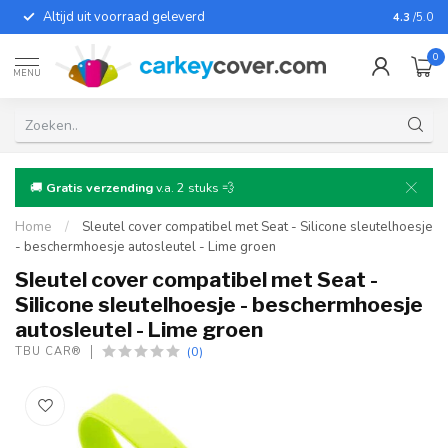
Altijd uit voorraad geleverd
Voor bij
4.3
/5.0
0
MENU
🚚
Gratis verzending
v.a. 2 stuks 💨
Home
/
Sleutel cover compatibel met Seat - Silicone sleutelhoesje
- beschermhoesje autosleutel - Lime groen
Sleutel cover compatibel met Seat -
Silicone sleutelhoesje - beschermhoesje
autosleutel - Lime groen
(0)
TBU CAR®