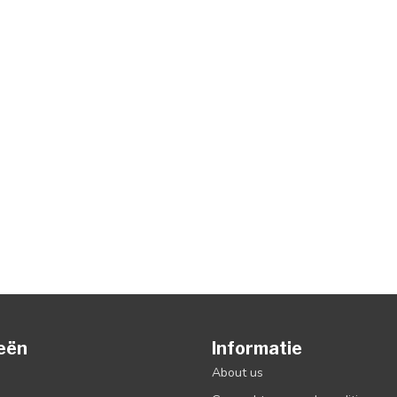
eën
Informatie
About us