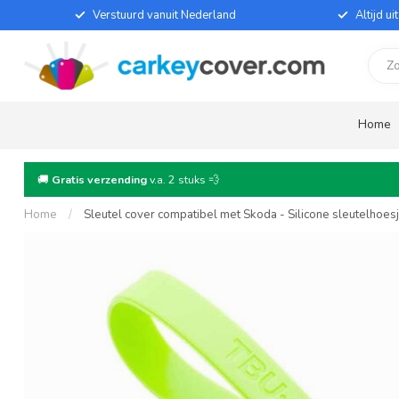
Verstuurd vanuit Nederland
Altijd u
Home
🚚
Gratis verzending
v.a. 2 stuks 💨
Home
/
Sleutel cover compatibel met Skoda - Silicone sleutelhoes