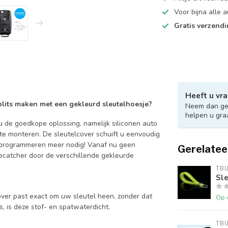
Voor bijna alle
Gratis verzend
Heeft u vra
 blits maken met een gekleurd sleutelhoesje?
Neem dan ger
helpen u gra
 de goedkope oplossing, namelijk siliconen auto
 te monteren. De sleutelcover schuift u eenvoudig
en programmeren meer nodig! Vanaf nu geen
Gerelatee
catcher door de verschillende gekleurde
TB
Sle
over past exact om uw sleutel heen, zonder dat
Op 
is, is deze stof- en spatwaterdicht.
TB