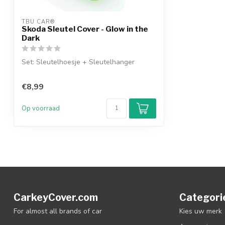
TBU CAR®
Skoda Sleutel Cover - Glow in the
Dark
Set: Sleutelhoesje + Sleutelhanger
€8,99
Op voorraad
CarkeyCover.com
Categori
For almost all brands of car
Kies uw merk