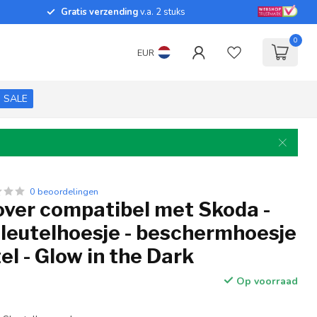
Gratis verzending
v.a. 2 stuks
0
EUR
SALE
0 beoordelingen
over compatibel met Skoda -
sleutelhoesje - beschermhoesje
el - Glow in the Dark
Op voorraad