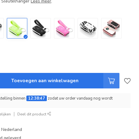
+ Sleutelhanger
Lees meer
.
Toevoegen aan winkelwagen
telling binnen
12:38:46
zodat uw order vandaag nog wordt
lijken
Deel dit product
t Nederland
ad geleverd