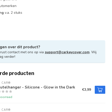
 automerken
ing
v.a. 2 stuks
gen over dit product?
ust contact met ons op via
support@carkeycover.com
. Wij
ag verder!
rde producten
U CAR®
utelhanger - Silicone - Glow in the Dark
€3,99
voorraad
U CAR®