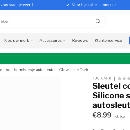
it voorraad geleverd
Voor bijna alle automerken
Kies uw merk
Accessoires
Reviews
Klantenservice
je - beschermhoesje autosleutel - Glow in the Dark
TBU CAR®
Sleutel c
Silicone 
autosleut
€8,99
Incl. btw