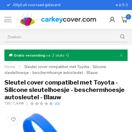
Altijd uit voorraad geleverd
Voor bij
4.3
/5.0
0
MENU
🚚
Gratis verzending
v.a. 2 stuks 💨
Home
/
Sleutel cover compatibel met Toyota - Silicone
sleutelhoesje - beschermhoesje autosleutel - Blauw
Sleutel cover compatibel met Toyota -
Silicone sleutelhoesje - beschermhoesje
autosleutel - Blauw
(0)
TBU CAR®