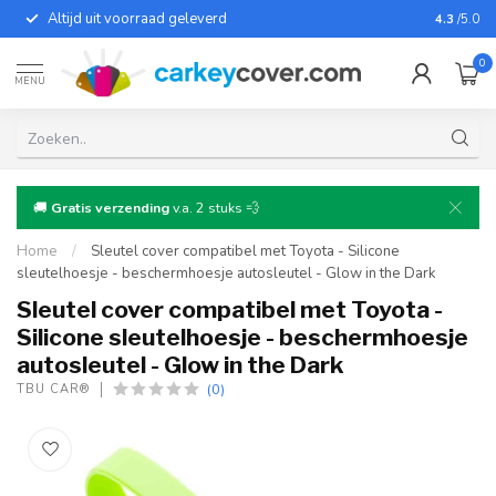
Altijd uit voorraad geleverd
Voor bij
4.3
/5.0
0
MENU
🚚
Gratis verzending
v.a. 2 stuks 💨
Home
/
Sleutel cover compatibel met Toyota - Silicone
sleutelhoesje - beschermhoesje autosleutel - Glow in the Dark
Sleutel cover compatibel met Toyota -
Silicone sleutelhoesje - beschermhoesje
autosleutel - Glow in the Dark
(0)
TBU CAR®