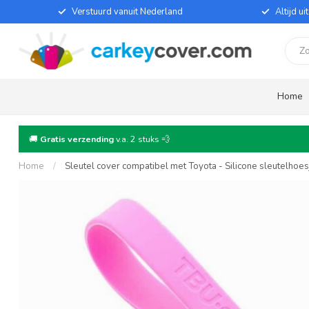
Verstuurd vanuit Nederland
Altijd u
Home
🚚
Gratis verzending
v.a. 2 stuks 💨
Home
/
Sleutel cover compatibel met Toyota - Silicone sleutelhoe