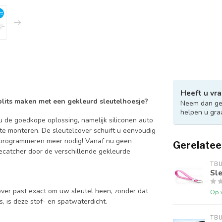
Heeft u vra
 blits maken met een gekleurd sleutelhoesje?
Neem dan ger
helpen u gra
 de goedkope oplossing, namelijk siliconen auto
 te monteren. De sleutelcover schuift u eenvoudig
en programmeren meer nodig! Vanaf nu geen
Gerelatee
catcher door de verschillende gekleurde
TB
Sle
over past exact om uw sleutel heen, zonder dat
Op 
is, is deze stof- en spatwaterdicht.
TB