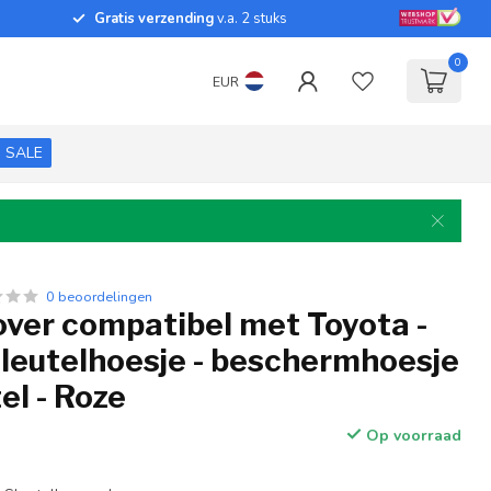
Gratis verzending
v.a. 2 stuks
0
EUR
SALE
0 beoordelingen
over compatibel met Toyota -
sleutelhoesje - beschermhoesje
el - Roze
Op voorraad