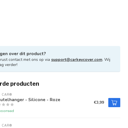
gen over dit product?
ust contact met ons op via
support@carkeycover.com
. Wij
ag verder!
rde producten
U CAR®
utelhanger - Silicone - Roze
€3,99
voorraad
U CAR®