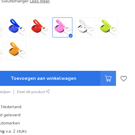
+ Sleutelhanger
Lees meer
.
Toevoegen aan winkelwagen
lijken
Deel dit product
t Nederland
ad geleverd
 automerken
ing
v.a. 2 stuks