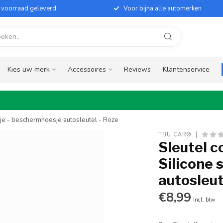
it voorraad geleverd
Voor bijna alle automerken
Kies uw merk
Accessoires
Reviews
Klantenservice
sje - beschermhoesje autosleutel - Roze
TBU CAR®
Sleutel c
Silicone 
autosleut
€8,99
Incl. btw