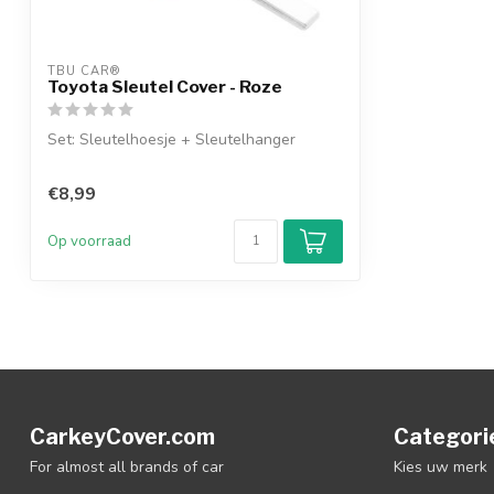
TBU CAR®
Toyota Sleutel Cover - Roze
Set: Sleutelhoesje + Sleutelhanger
€8,99
Op voorraad
CarkeyCover.com
Categori
For almost all brands of car
Kies uw merk