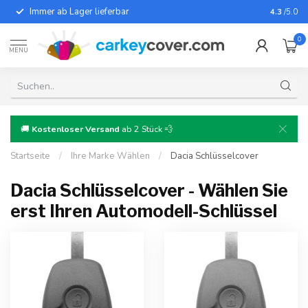
Immer ab Lager lieferbar
Für fast
4.3
/5.0
0
MENU
🚚
Kostenloser Versand
ab 2 Stück 💨
Startseite
/
Ihre Marke Wählen
/
Dacia Schlüsselcover
Dacia Schlüsselcover - Wählen Sie
erst Ihren Automodell-Schlüssel