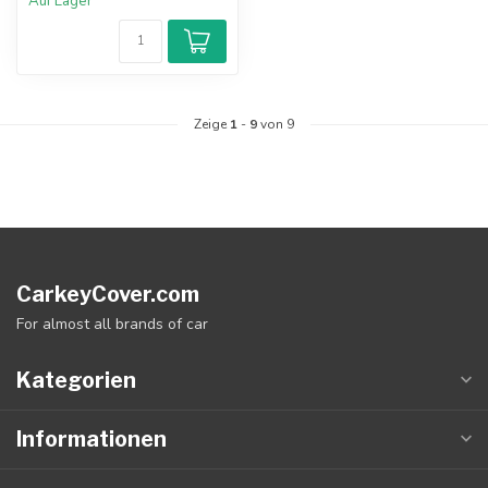
Auf Lager
Zeige
1
-
9
von 9
CarkeyCover.com
For almost all brands of car
Kategorien
Informationen