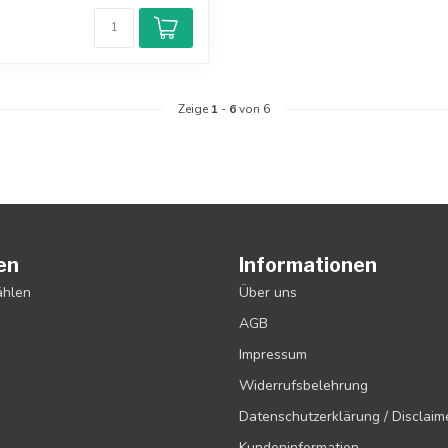
Zeige
1
-
6
von 6
en
Informationen
ählen
Über uns
AGB
Impressum
Widerrufsbelehrung
Datenschutzerklärung / Disclaim
Kundeninformation