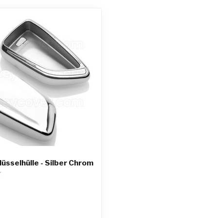
sselhülle - Silber Chrom