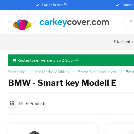
Lager in der EU
Immer 
Startseite
🚚
Kostenloser Versand
ab 2 Stück 💨
Startseite
/
Ihre Marke Wählen
/
BMW Schlüsselcover
/
BMW 
BMW - Smart key Modell E
6
Produkte