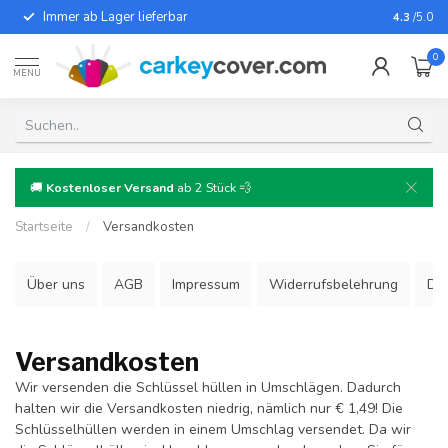
Immer ab Lager lieferbar
Für fast
4.3
/5.0
0
MENU
🚚
Kostenloser Versand
ab 2 Stück 💨
Startseite
/
Versandkosten
Über uns
AGB
Impressum
Widerrufsbelehrung
Dat
Versandkosten
Wir versenden die Schlüssel hüllen in Umschlägen. Dadurch
halten wir die Versandkosten niedrig, nämlich nur € 1,49! Die
Schlüsselhüllen werden in einem Umschlag versendet. Da wir