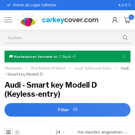
Immer ab Lager lieferbar
Für fast
4.3
/5.0
0
MENU
🚚
Kostenloser Versand
ab 2 Stück 💨
Startseite
/
Ihre Marke Wählen
/
Audi Schlüssel hülle
/
Audi
- Smart key Modell D
Audi - Smart key Modell D
(Keyless-entry)
Filter