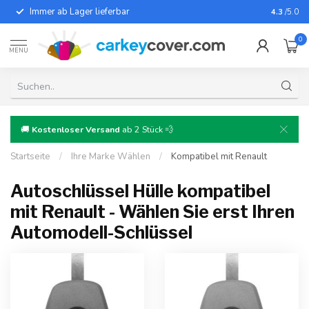
Immer ab Lager lieferbar
Für fast
4.3
/5.0
0
MENU
🚚
Kostenloser Versand
ab 2 Stück 💨
Startseite
/
Ihre Marke Wählen
/
Kompatibel mit Renault
Autoschlüssel Hülle kompatibel
mit Renault - Wählen Sie erst Ihren
Automodell-Schlüssel