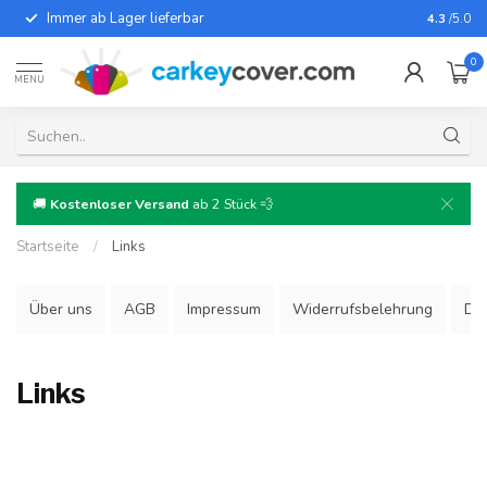
Immer ab Lager lieferbar
Für fast
4.3
/5.0
0
MENU
🚚
Kostenloser Versand
ab 2 Stück 💨
Startseite
/
Links
Über uns
AGB
Impressum
Widerrufsbelehrung
Dat
Links