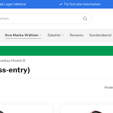
ab Lager lieferbar
Für fast alle Automarken
Ihre Marke Wählen
Zubehör
Reviews
Kundendienst
martkey Modell B
ss-entry)
Anzei