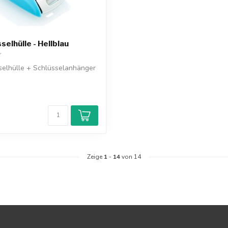
selhülle - Hellblau
selhülle + Schlüsselanhänger
Zeige
1
-
14
von 14