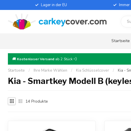
Lager in der EU
Immer 
Startseite
🚚
Kostenloser Versand
ab 2 Stück 💨
Startseite
/
Ihre Marke Wählen
/
Kia Schlüsselcover
/
Kia - S
Kia - Smartkey Modell B (keyle
14
Produkte