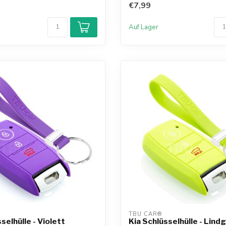
€7,99
Auf Lager
TBU CAR®
selhülle - Violett
Kia Schlüsselhülle - Lind