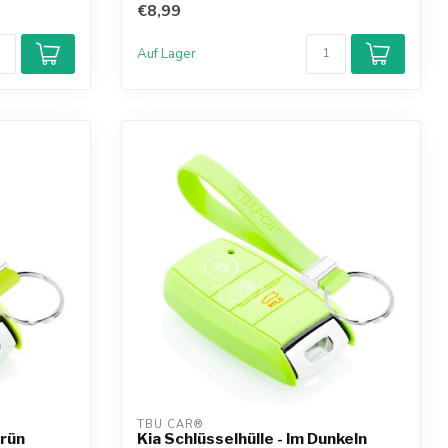
€8,99
Auf Lager
TBU CAR®
grün
Kia Schlüsselhülle - Im Dunkeln