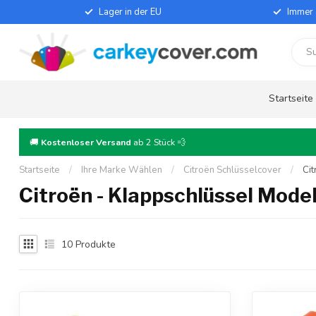
Lager in der EU
Immer 
Startseite
🚚
Kostenloser Versand
ab 2 Stück 💨
Startseite
/
Ihre Marke Wählen
/
Citroën Schlüsselcover
/
Cit
Citroën - Klappschlüssel Model
10
Produkte