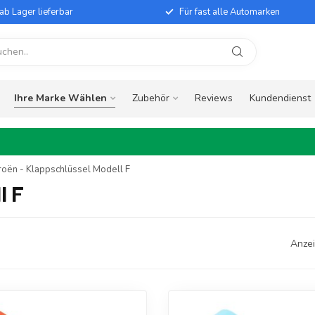
ab Lager lieferbar
Für fast alle Automarken
Ihre Marke Wählen
Zubehör
Reviews
Kundendienst
roën - Klappschlüssel Modell F
l F
Anzei