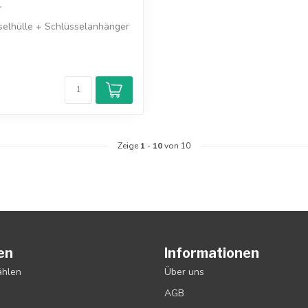
selhülle + Schlüsselanhänger
Zeige
1
-
10
von 10
en
Informationen
ählen
Über uns
AGB