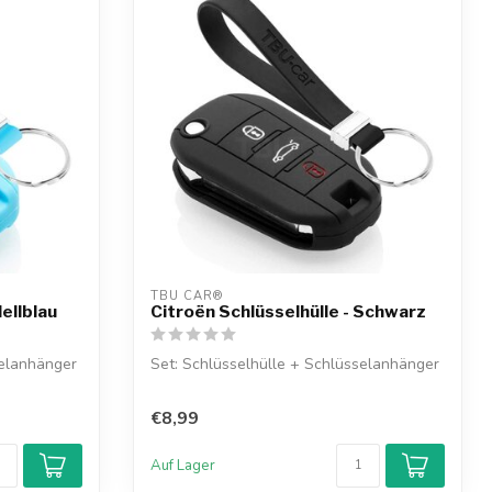
TBU CAR®
Hellblau
Citroën Schlüsselhülle - Schwarz
selanhänger
Set: Schlüsselhülle + Schlüsselanhänger
€8,99
Auf Lager