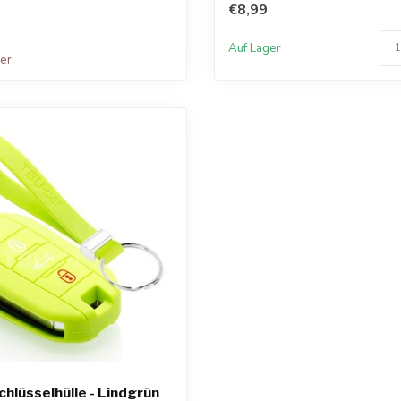
€8,99
Auf Lager
ger
chlüsselhülle - Lindgrün