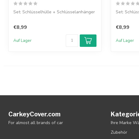
Set: Schlüsselhülle + Schlüsselanhänger
Set: Schlüs
€8,99
€8,99
Auf Lager
Auf Lager
CarkeyCover.com
Kategori
For almost all brands of car
Ihre Marke W
Zubehör