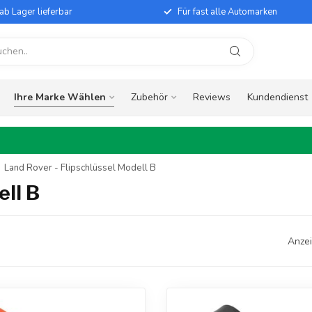
ab Lager lieferbar
Für fast alle Automarken
Ihre Marke Wählen
Zubehör
Reviews
Kundendienst
Land Rover - Flipschlüssel Modell B
ell B
Anzei