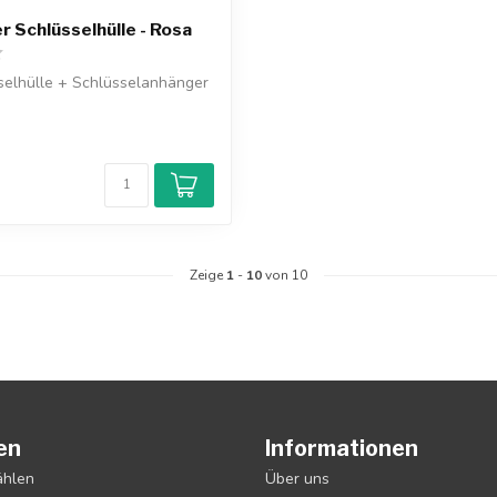
r Schlüsselhülle - Rosa
selhülle + Schlüsselanhänger
Zeige
1
-
10
von 10
en
Informationen
ählen
Über uns