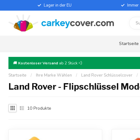
Lager in der EU
Immer 
Startseite
🚚
Kostenloser Versand
ab 2 Stück 💨
Startseite
/
Ihre Marke Wählen
/
Land Rover Schlüsselcover
/
Land Rover - Flipschlüssel Mod
10
Produkte