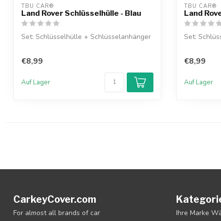
TBU CAR®
TBU CAR®
Land Rover Schlüsselhülle - Blau
Land Rove
Set: Schlüsselhülle + Schlüsselanhänger
Set: Schlüs
€8,99
€8,99
Auf Lager
Auf Lager
CarkeyCover.com
Kategori
For almost all brands of car
Ihre Marke W