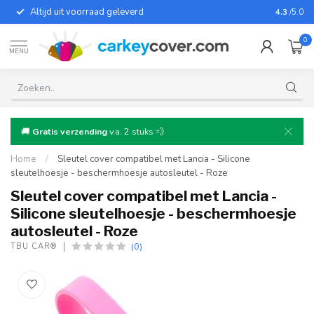
Altijd uit voorraad geleverd
Voor bij
4.3
/5.0
0
MENU
🚚
Gratis verzending
v.a. 2 stuks 💨
Home
/
Sleutel cover compatibel met Lancia - Silicone
sleutelhoesje - beschermhoesje autosleutel - Roze
Sleutel cover compatibel met Lancia -
Silicone sleutelhoesje - beschermhoesje
autosleutel - Roze
(0)
TBU CAR®