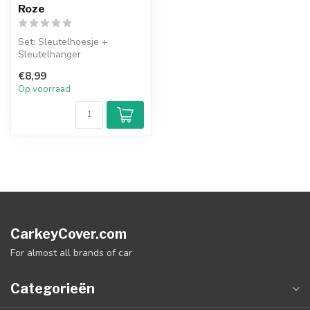
Roze
Set: Sleutelhoesje +
Sleutelhanger
€8,99
Op voorraad
CarkeyCover.com
For almost all brands of car
Categorieën