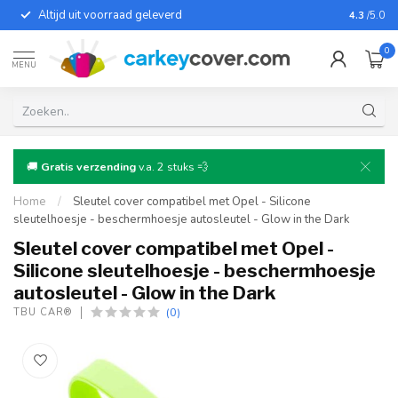
Altijd uit voorraad geleverd
Voor bij
4.3
/5.0
0
MENU
🚚
Gratis verzending
v.a. 2 stuks 💨
Home
/
Sleutel cover compatibel met Opel - Silicone
sleutelhoesje - beschermhoesje autosleutel - Glow in the Dark
Sleutel cover compatibel met Opel -
Silicone sleutelhoesje - beschermhoesje
autosleutel - Glow in the Dark
(0)
TBU CAR®