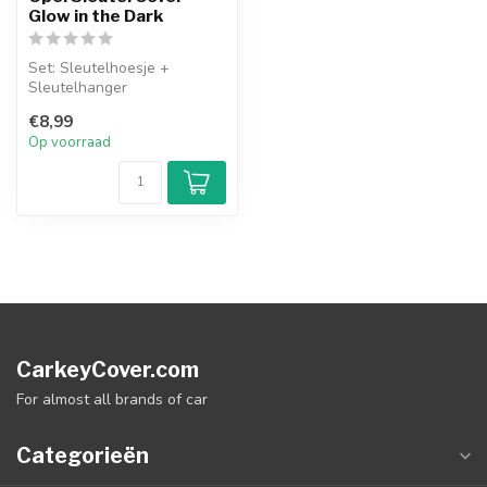
Glow in the Dark
Set: Sleutelhoesje +
Sleutelhanger
€8,99
Op voorraad
CarkeyCover.com
For almost all brands of car
Categorieën