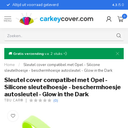
Altijd uit voorraad geleverd
Voor bij
4.3
/5.0
0
MENU
🚚
Gratis verzending
v.a. 2 stuks 💨
Home
/
Sleutel cover compatibel met Opel - Silicone
sleutelhoesje - beschermhoesje autosleutel - Glow in the Dark
Sleutel cover compatibel met Opel -
Silicone sleutelhoesje - beschermhoesje
autosleutel - Glow in the Dark
(0)
TBU CAR®