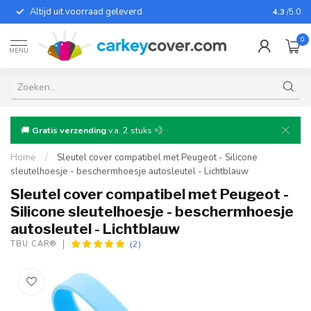
Altijd uit voorraad geleverd
Voor bij
4.3
/5.0
0
MENU
🚚
Gratis verzending
v.a. 2 stuks 💨
Home
/
Sleutel cover compatibel met Peugeot - Silicone
sleutelhoesje - beschermhoesje autosleutel - Lichtblauw
Sleutel cover compatibel met Peugeot -
Silicone sleutelhoesje - beschermhoesje
autosleutel - Lichtblauw
(2)
TBU CAR®