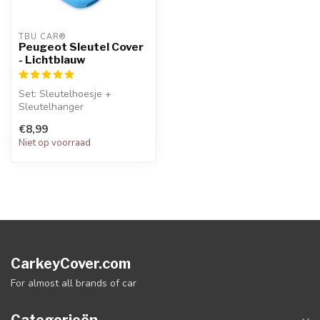
TBU CAR®
Peugeot Sleutel Cover
- Lichtblauw
Set: Sleutelhoesje +
Sleutelhanger
€8,99
Niet op voorraad
CarkeyCover.com
For almost all brands of car