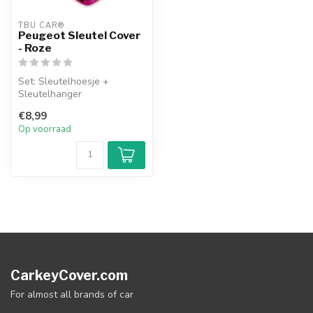
TBU CAR®
Peugeot Sleutel Cover
- Roze
Set: Sleutelhoesje +
Sleutelhanger
€8,99
Op voorraad
CarkeyCover.com
For almost all brands of car