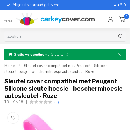
Altijd uit voorraad geleverd
Voor bij
4.3
/5.0
0
MENU
🚚
Gratis verzending
v.a. 2 stuks 💨
Home
/
Sleutel cover compatibel met Peugeot - Silicone
sleutelhoesje - beschermhoesje autosleutel - Roze
Sleutel cover compatibel met Peugeot -
Silicone sleutelhoesje - beschermhoesje
autosleutel - Roze
(0)
TBU CAR®